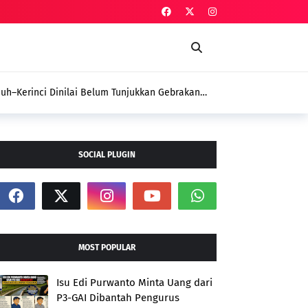
nuh Gelar Sidang Perdana Gugatan Dugaan Pencantuman
epengurusan DPD PSI
SOCIAL PLUGIN
MOST POPULAR
Isu Edi Purwanto Minta Uang dari
P3-GAI Dibantah Pengurus