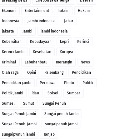
Breaking News
Cirebon Jawa Tengah
Daerah
Ekonomi
Entertainment
hukrim
Hukum
Indonesia
j ambi indonesia
Jabar
jakarta
Jambi
jambi indonesia
Kebersihan
Kebudayaan
kepri
Kerinci
Kerinci Jambi
Kesehatan
Korupsi
Kriminal
Labuhanbatu
merangin
News
Olah raga
Opini
Palembang
Pendidikan
Pendidikan jambi
Peristiwa
Photo
Politik
Politik Jambi
Riau
Solsel
Sumbar
Sumsel
Sumut
Sungai Penuh
Sungai Penuh Jambi
Sungai penuh Jambi
Sungai Penuh-Jambi
sungaipenuh jambi
sungaipwnuh jambi
Tanjab