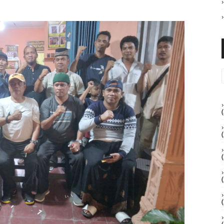
(
(
(