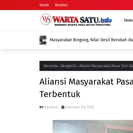
Home
Redaksi
Hom
DPD Tani Merdeka Sungai Penuh–Ker
Nyata dalam Memperjuangkan Aspir
Beranda
Bengkalis
Aliansi Masyarakat Pasar Duri (
Aliansi Masyarakat Pas
Terbentuk
Redaksi
Februari 03, 2025