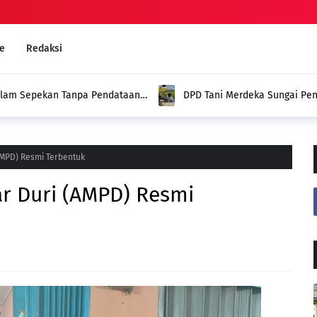
e
Redaksi
inci Dinilai Belum Tunjukkan Gebrakan
Kamis, PN Sungai Pe
asi Petani
Nama Warga dalam K
AMPD) Resmi Terbentuk
ar Duri (AMPD) Resmi