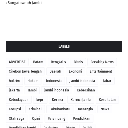
Sungaipwnuh Jambi
LABELS
ADVERTISE
Batam
Bengkalis
Bisnis
Breaking News
Cirebon Jawa Tengah
Daerah
Ekonomi
Entertainment
hukrim
Hukum
Indonesia
j ambi indonesia
Jabar
jakarta
Jambi
jambi indonesia
Kebersihan
Kebudayaan
kepri
Kerinci
Kerinci Jambi
Kesehatan
Korupsi
Kriminal
Labuhanbatu
merangin
News
Olah raga
Opini
Palembang
Pendidikan