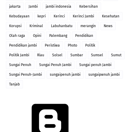
jakarta
Jambi
jambi indonesia
Kebersihan
Kebudayaan
kepri
Kerinci
Kerinci Jambi
Kesehatan
Korupsi
Kriminal
Labuhanbatu
merangin
News
Olah raga
Opini
Palembang
Pendidikan
Pendidikan jambi
Peristiwa
Photo
Politik
Politik Jambi
Riau
Solsel
Sumbar
Sumsel
Sumut
Sungai Penuh
Sungai Penuh Jambi
Sungai penuh Jambi
Sungai Penuh-Jambi
sungaipenuh jambi
sungaipwnuh jambi
Tanjab