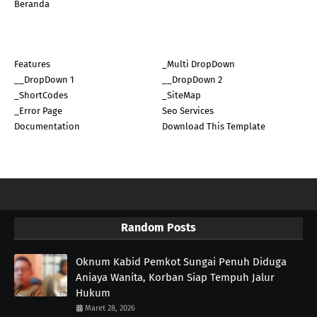
Beranda
Features
_Multi DropDown
__DropDown 1
__DropDown 2
_ShortCodes
_SiteMap
_Error Page
Seo Services
Documentation
Download This Template
Random Posts
Oknum Kabid Pemkot Sungai Penuh Diduga
Aniaya Wanita, Korban Siap Tempuh Jalur
Hukum
Maret 28, 2026