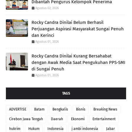
Dibantah Pengurus Kelompok Penerima
Agustus 02, 2026
Rocky Candra Dinilai Belum Berhasil
Perjuangan Aspirasi Masyarakat Sungai Penuh
dan Kerinci
Agustus 01, 2026
Rocky Candra Dinilai Kurang Bersahabat
dengan Awak Media Saat Pengukuhan PPS-SMI
di Sungai Penuh
Agustus 01, 2026
TAGS
ADVERTISE
Batam
Bengkalis
Bisnis
Breaking News
Cirebon Jawa Tengah
Daerah
Ekonomi
Entertainment
hukrim
Hukum
Indonesia
j ambi indonesia
Jabar