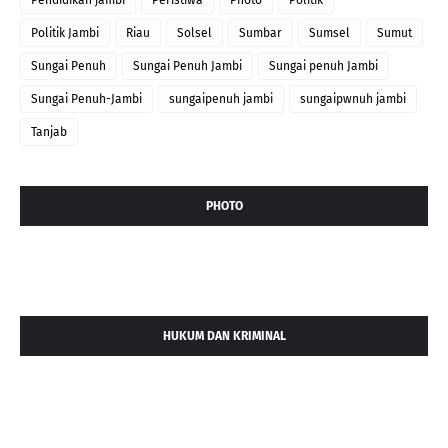
Pendidikan jambi
Peristiwa
Photo
Politik
Politik Jambi
Riau
Solsel
Sumbar
Sumsel
Sumut
Sungai Penuh
Sungai Penuh Jambi
Sungai penuh Jambi
Sungai Penuh-Jambi
sungaipenuh jambi
sungaipwnuh jambi
Tanjab
PHOTO
HUKUM DAN KRIMINAL