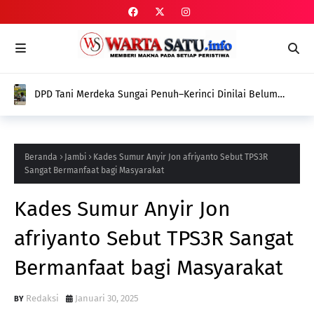
DPD Tani Merdeka Sungai Penuh–Kerinci Dinilai Belum
Tunjukkan Gebrakan Nyata dalam Memperjuangkan
Aspirasi Petani
Beranda
Jambi
Kades Sumur Anyir Jon afriyanto Sebut TPS3R
Sangat Bermanfaat bagi Masyarakat
Kades Sumur Anyir Jon
afriyanto Sebut TPS3R Sangat
Bermanfaat bagi Masyarakat
Redaksi
Januari 30, 2025