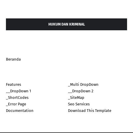
HUKUM DAN KRIMINAL
Beranda
Features
_Multi DropDown
__DropDown 1
__DropDown 2
_ShortCodes
_SiteMap
_Error Page
Seo Services
Documentation
Download This Template