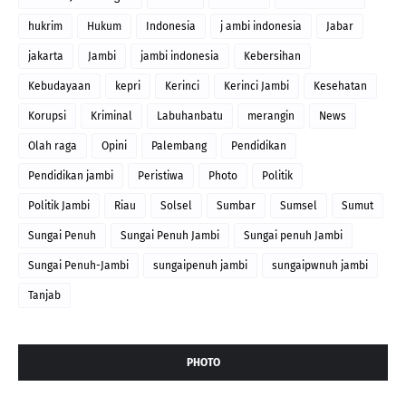
hukrim
Hukum
Indonesia
j ambi indonesia
Jabar
jakarta
Jambi
jambi indonesia
Kebersihan
Kebudayaan
kepri
Kerinci
Kerinci Jambi
Kesehatan
Korupsi
Kriminal
Labuhanbatu
merangin
News
Olah raga
Opini
Palembang
Pendidikan
Pendidikan jambi
Peristiwa
Photo
Politik
Politik Jambi
Riau
Solsel
Sumbar
Sumsel
Sumut
Sungai Penuh
Sungai Penuh Jambi
Sungai penuh Jambi
Sungai Penuh-Jambi
sungaipenuh jambi
sungaipwnuh jambi
Tanjab
PHOTO