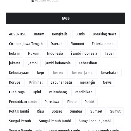
Agustus 01, 2026
TAGS
ADVERTISE
Batam
Bengkalis
Bisnis
Breaking News
Cirebon Jawa Tengah
Daerah
Ekonomi
Entertainment
hukrim
Hukum
Indonesia
j ambi indonesia
Jabar
jakarta
Jambi
jambi indonesia
Kebersihan
Kebudayaan
kepri
Kerinci
Kerinci Jambi
Kesehatan
Korupsi
Kriminal
Labuhanbatu
merangin
News
Olah raga
Opini
Palembang
Pendidikan
Pendidikan jambi
Peristiwa
Photo
Politik
Politik Jambi
Riau
Solsel
Sumbar
Sumsel
Sumut
Sungai Penuh
Sungai Penuh Jambi
Sungai penuh Jambi
Sungai Penuh-Jambi
sungaipenuh jambi
sungaipwnuh jambi