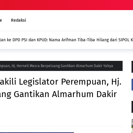
e
Redaksi
g dari SIPOL KPU,
Kades Pondok Agung Sambut 
Jadi Nilai Plus bagi Desa Kam
empuan, Hj. Herneti Mesra Berpeluang Gantikan Almarhum Dakir Yahya
kili Legislator Perempuan, Hj.
ang Gantikan Almarhum Dakir