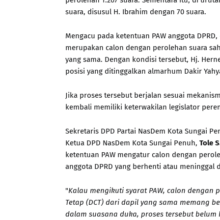
perolehan 1.267 suara. Sementara itu, di urut
suara, disusul H. Ibrahim dengan 70 suara.
Mengacu pada ketentuan PAW anggota DPRD, ca
merupakan calon dengan perolehan suara sah
yang sama. Dengan kondisi tersebut, Hj. Hern
posisi yang ditinggalkan almarhum Dakir Yah
Jika proses tersebut berjalan sesuai mekani
kembali memiliki keterwakilan legislator per
Sekretaris DPD Partai NasDem Kota Sungai Pen
Ketua DPD NasDem Kota Sungai Penuh,
Tole 
ketentuan PAW mengatur calon dengan perole
anggota DPRD yang berhenti atau meninggal d
"
Kalau mengikuti syarat PAW, calon dengan 
Tetap (DCT) dari dapil yang sama memang b
dalam suasana duka, proses tersebut belum ka