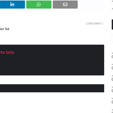
LEBIH BARU
dan Tak
ta Satu
(
(
(