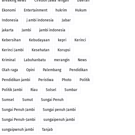
Breaking News
Cirebon Jawa Tengah
Daerah
Ekonomi
Entertainment
hukrim
Hukum
Indonesia
j ambi indonesia
Jabar
jakarta
Jambi
jambi indonesia
Kebersihan
Kebudayaan
kepri
Kerinci
Kerinci Jambi
Kesehatan
Korupsi
Kriminal
Labuhanbatu
merangin
News
Olah raga
Opini
Palembang
Pendidikan
Pendidikan jambi
Peristiwa
Photo
Politik
Politik Jambi
Riau
Solsel
Sumbar
Sumsel
Sumut
Sungai Penuh
Sungai Penuh Jambi
Sungai penuh Jambi
Sungai Penuh-Jambi
sungaipenuh jambi
sungaipwnuh jambi
Tanjab