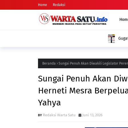
Home
Redaksi
Hom
Gugatan ke DPD PSI dan KPUD: Nama Arifman Tiba-Tiba Hilan
Publik Pertanyakan Penyebabnya
Beranda
Sungai Penuh Akan Diwakili Legislator Per
Sungai Penuh Akan Diwa
Herneti Mesra Berpelu
Yahya
Redaksi Warta Satu
Juni 13, 2026