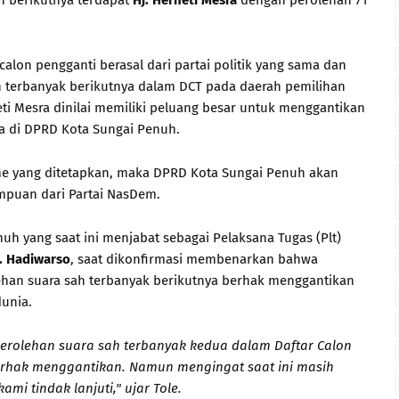
an berikutnya terdapat
Hj. Herneti
Mesra
dengan perolehan 71
lon pengganti berasal dari partai politik yang sama dan
 terbanyak berikutnya dalam DCT pada daerah pemilihan
eti Mesra dinilai memiliki peluang besar untuk menggantikan
ya di DPRD Kota Sungai Penuh.
sme yang ditetapkan, maka DPRD Kota Sungai Penuh akan
empuan dari Partai NasDem.
uh yang saat ini menjabat sebagai Pelaksana Tugas (Plt)
S. Hadiwarso
, saat dikonfirmasi membenarkan bahwa
han suara sah terbanyak berikutnya berhak menggantikan
unia.
perolehan suara sah terbanyak kedua dalam Daftar Calon
erhak menggantikan. Namun mengingat saat ini masih
mi tindak lanjuti," ujar Tole.