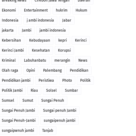
Breaking News
Cirebon Jawa Tengah
Daerah
Ekonomi
Entertainment
hukrim
Hukum
Indonesia
j ambi indonesia
Jabar
jakarta
Jambi
jambi indonesia
Kebersihan
Kebudayaan
kepri
Kerinci
Kerinci Jambi
Kesehatan
Korupsi
Kriminal
Labuhanbatu
merangin
News
Olah raga
Opini
Palembang
Pendidikan
Pendidikan jambi
Peristiwa
Photo
Politik
Politik Jambi
Riau
Solsel
Sumbar
Sumsel
Sumut
Sungai Penuh
Sungai Penuh Jambi
Sungai penuh Jambi
Sungai Penuh-Jambi
sungaipenuh jambi
sungaipwnuh jambi
Tanjab