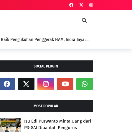
ddy: Jangan Sampai Dugaan Penyimpangan Menutupi Perjuangan
nghadirkan Program untuk Petani
SOCIAL PLUGIN
MOST POPULAR
Isu Edi Purwanto Minta Uang dari
P3-GAI Dibantah Pengurus