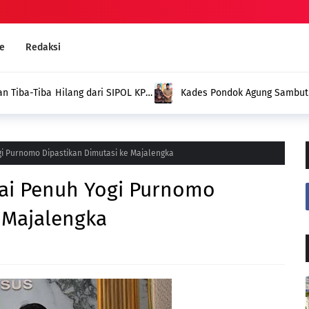
e
Redaksi
ung Sambut Baik Pengukuhan Penggerak HAM, Indra Jaya:
De
bagi Desa Kami
Me
gi Purnomo Dipastikan Dimutasi ke Majalengka
gai Penuh Yogi Purnomo
 Majalengka