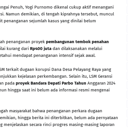
Sungai Penuh, Yogi Purnomo dikenal cukup aktif menangani
si. Namun demikian, di tengah kiprahnya tersebut, muncul
ait penanganan sejumlah kasus yang dinilai belum
alah penanganan proyek
pembangunan tembok penahan
ilai kurang dari
Rp400 juta
dan dilaksanakan melalui
etahui mendapat penanganan intensif sejak awal.
LSM terkait dugaan korupsi Dana Desa Pelayang Raya yang
njukkan kejelasan perkembangan. Selain itu, LSM Geransi
an pada
proyek Bandara Depati Parbo Tahun
Anggaran 2024
mun hingga saat ini belum ada informasi resmi mengenai
engah masyarakat bahwa penanganan perkara dugaan
demikian, hingga berita ini diterbitkan, belum ada pernyataan
ng menjelaskan secara rinci progres masing-masing laporan