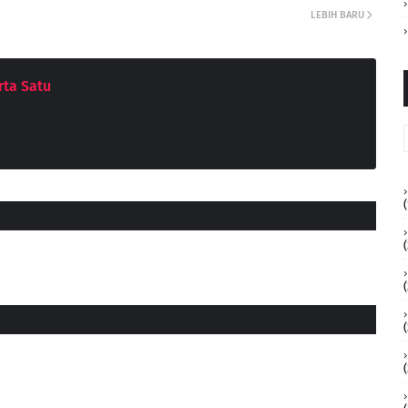
LEBIH BARU
ta Satu
(
(
(