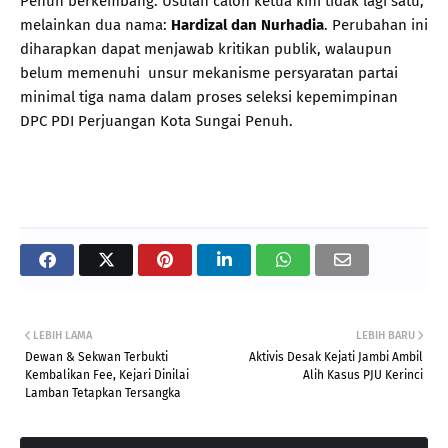
Penuh berkembang. Usulan calon ketua kini tidak lagi satu,
melainkan dua nama:
Hardizal dan Nurhadia
. Perubahan ini
diharapkan dapat menjawab kritikan publik, walaupun
belum memenuhi unsur mekanisme persyaratan partai
minimal tiga nama dalam proses seleksi kepemimpinan
DPC PDI Perjuangan Kota Sungai Penuh.
LEBIH LAMA
LEBIH BARU
Dewan & Sekwan Terbukti
Aktivis Desak Kejati Jambi Ambil
Kembalikan Fee, Kejari Dinilai
Alih Kasus PJU Kerinci
Lamban Tetapkan Tersangka