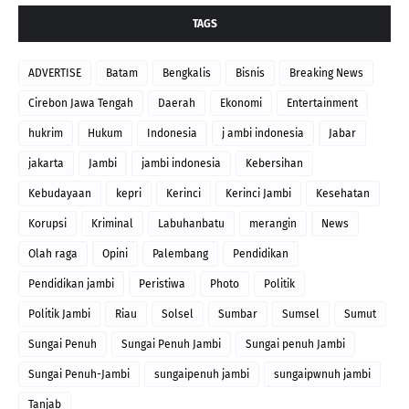
TAGS
ADVERTISE
Batam
Bengkalis
Bisnis
Breaking News
Cirebon Jawa Tengah
Daerah
Ekonomi
Entertainment
hukrim
Hukum
Indonesia
j ambi indonesia
Jabar
jakarta
Jambi
jambi indonesia
Kebersihan
Kebudayaan
kepri
Kerinci
Kerinci Jambi
Kesehatan
Korupsi
Kriminal
Labuhanbatu
merangin
News
Olah raga
Opini
Palembang
Pendidikan
Pendidikan jambi
Peristiwa
Photo
Politik
Politik Jambi
Riau
Solsel
Sumbar
Sumsel
Sumut
Sungai Penuh
Sungai Penuh Jambi
Sungai penuh Jambi
Sungai Penuh-Jambi
sungaipenuh jambi
sungaipwnuh jambi
Tanjab