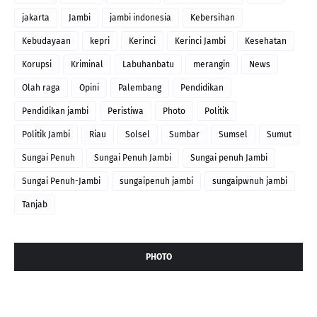
jakarta
Jambi
jambi indonesia
Kebersihan
Kebudayaan
kepri
Kerinci
Kerinci Jambi
Kesehatan
Korupsi
Kriminal
Labuhanbatu
merangin
News
Olah raga
Opini
Palembang
Pendidikan
Pendidikan jambi
Peristiwa
Photo
Politik
Politik Jambi
Riau
Solsel
Sumbar
Sumsel
Sumut
Sungai Penuh
Sungai Penuh Jambi
Sungai penuh Jambi
Sungai Penuh-Jambi
sungaipenuh jambi
sungaipwnuh jambi
Tanjab
PHOTO