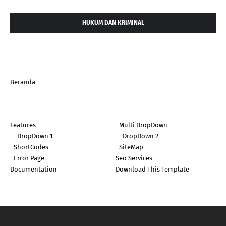
HUKUM DAN KRIMINAL
Beranda
Features
_Multi DropDown
__DropDown 1
__DropDown 2
_ShortCodes
_SiteMap
_Error Page
Seo Services
Documentation
Download This Template