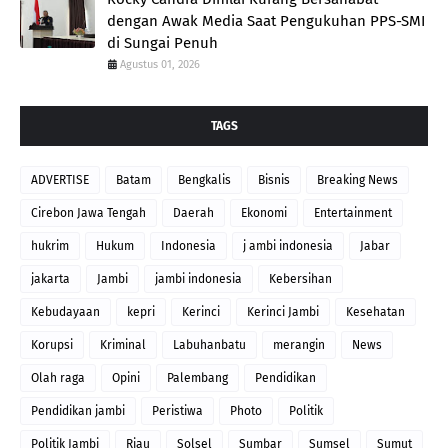
dengan Awak Media Saat Pengukuhan PPS-SMI
di Sungai Penuh
Agustus 01, 2026
TAGS
ADVERTISE
Batam
Bengkalis
Bisnis
Breaking News
Cirebon Jawa Tengah
Daerah
Ekonomi
Entertainment
hukrim
Hukum
Indonesia
j ambi indonesia
Jabar
jakarta
Jambi
jambi indonesia
Kebersihan
Kebudayaan
kepri
Kerinci
Kerinci Jambi
Kesehatan
Korupsi
Kriminal
Labuhanbatu
merangin
News
Olah raga
Opini
Palembang
Pendidikan
Pendidikan jambi
Peristiwa
Photo
Politik
Politik Jambi
Riau
Solsel
Sumbar
Sumsel
Sumut