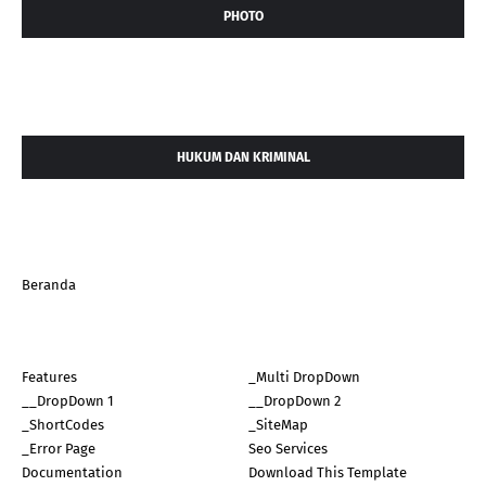
PHOTO
HUKUM DAN KRIMINAL
Beranda
Features
_Multi DropDown
__DropDown 1
__DropDown 2
_ShortCodes
_SiteMap
_Error Page
Seo Services
Documentation
Download This Template