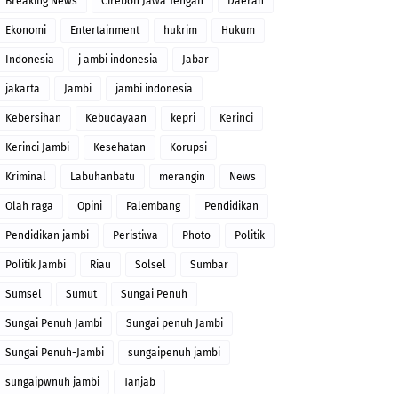
Breaking News
Cirebon Jawa Tengah
Daerah
Ekonomi
Entertainment
hukrim
Hukum
Indonesia
j ambi indonesia
Jabar
jakarta
Jambi
jambi indonesia
Kebersihan
Kebudayaan
kepri
Kerinci
Kerinci Jambi
Kesehatan
Korupsi
Kriminal
Labuhanbatu
merangin
News
Olah raga
Opini
Palembang
Pendidikan
Pendidikan jambi
Peristiwa
Photo
Politik
Politik Jambi
Riau
Solsel
Sumbar
Sumsel
Sumut
Sungai Penuh
Sungai Penuh Jambi
Sungai penuh Jambi
Sungai Penuh-Jambi
sungaipenuh jambi
sungaipwnuh jambi
Tanjab