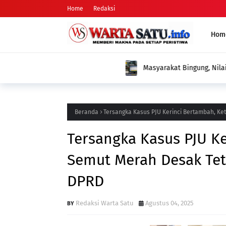
Home
Redaksi
Hom
Masyarakat Bingung, Nilai Desil Berubah 
Ulang, Dinas Sosial Diminta Beri Penjelasa
Beranda
Tersangka Kasus PJU Kerinci Bertambah, K
Tersangka Kasus PJU K
Semut Merah Desak Te
DPRD
Redaksi Warta Satu
Agustus 04, 2025