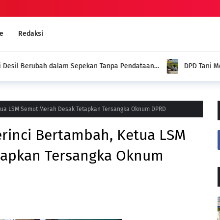
e
Redaksi
dalam Sepekan Tanpa Pendataan
DPD Tani Merdeka Sungai Pen
n
Nyata dalam Memperjuangkan
etua LSM Semut Merah Desak Tetapkan Tersangka Oknum DPRD
erinci Bertambah, Ketua LSM
tapkan Tersangka Oknum