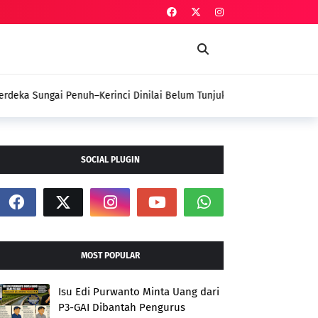
uh–Kerinci Dinilai Belum Tunjukkan Gebrakan
 Aspirasi Petani
SOCIAL PLUGIN
MOST POPULAR
Isu Edi Purwanto Minta Uang dari
P3-GAI Dibantah Pengurus