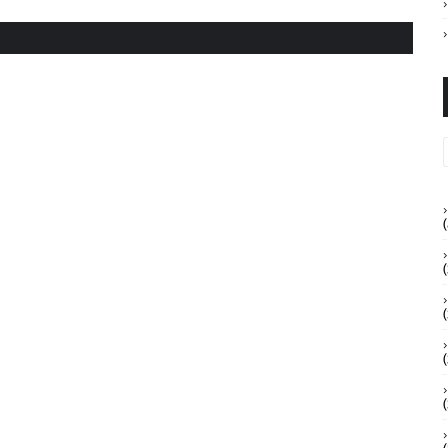
(
(
(