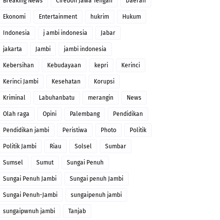
Breaking News
Cirebon Jawa Tengah
Daerah
Ekonomi
Entertainment
hukrim
Hukum
Indonesia
j ambi indonesia
Jabar
jakarta
Jambi
jambi indonesia
Kebersihan
Kebudayaan
kepri
Kerinci
Kerinci Jambi
Kesehatan
Korupsi
Kriminal
Labuhanbatu
merangin
News
Olah raga
Opini
Palembang
Pendidikan
Pendidikan jambi
Peristiwa
Photo
Politik
Politik Jambi
Riau
Solsel
Sumbar
Sumsel
Sumut
Sungai Penuh
Sungai Penuh Jambi
Sungai penuh Jambi
Sungai Penuh-Jambi
sungaipenuh jambi
sungaipwnuh jambi
Tanjab