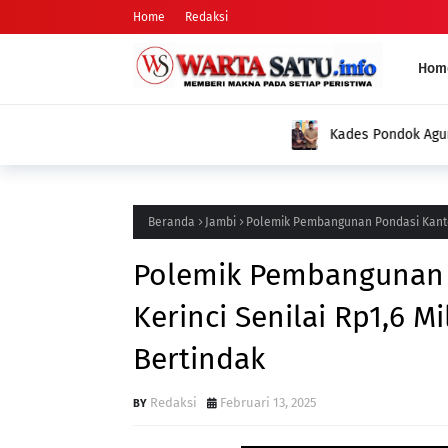
Home
Redaksi
Hom
Kades Pondok Agung Sambut Baik Pengukuh
Jadi Nilai Plus bagi Desa Kami
Beranda
Jambi
Polemik Pembangunan Pondasi Kantor 
Polemik Pembangunan 
Kerinci Senilai Rp1,6 M
Bertindak
Redaksi
Februari 13, 2025