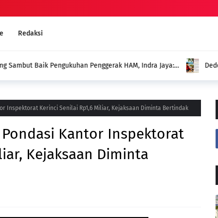
e
Redaksi
an Penggerak HAM, Indra Jaya:
Deddy: Jangan Sampai Duga
Menghadirkan Program untuk
Inspektorat Kerinci Senilai Rp1,6 Miliar, Kejaksaan Diminta Bertindak
Pondasi Kantor Inspektorat
iliar, Kejaksaan Diminta