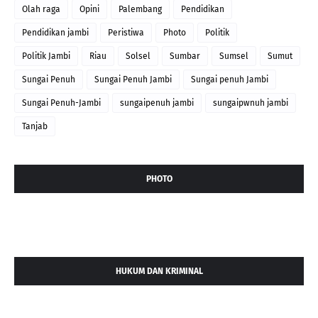
Olah raga
Opini
Palembang
Pendidikan
Pendidikan jambi
Peristiwa
Photo
Politik
Politik Jambi
Riau
Solsel
Sumbar
Sumsel
Sumut
Sungai Penuh
Sungai Penuh Jambi
Sungai penuh Jambi
Sungai Penuh-Jambi
sungaipenuh jambi
sungaipwnuh jambi
Tanjab
PHOTO
HUKUM DAN KRIMINAL