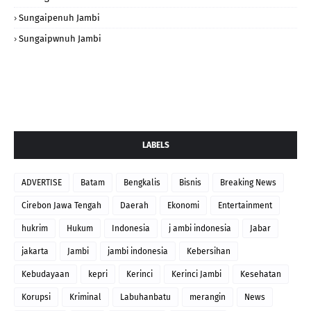
Sungaipenuh Jambi
Sungaipwnuh Jambi
LABELS
ADVERTISE
Batam
Bengkalis
Bisnis
Breaking News
Cirebon Jawa Tengah
Daerah
Ekonomi
Entertainment
hukrim
Hukum
Indonesia
j ambi indonesia
Jabar
jakarta
Jambi
jambi indonesia
Kebersihan
Kebudayaan
kepri
Kerinci
Kerinci Jambi
Kesehatan
Korupsi
Kriminal
Labuhanbatu
merangin
News