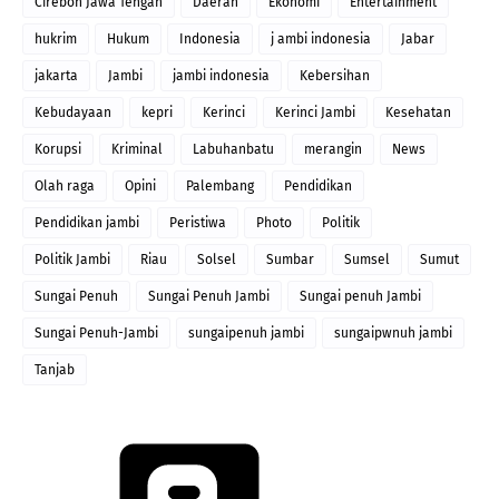
Cirebon Jawa Tengah
Daerah
Ekonomi
Entertainment
hukrim
Hukum
Indonesia
j ambi indonesia
Jabar
jakarta
Jambi
jambi indonesia
Kebersihan
Kebudayaan
kepri
Kerinci
Kerinci Jambi
Kesehatan
Korupsi
Kriminal
Labuhanbatu
merangin
News
Olah raga
Opini
Palembang
Pendidikan
Pendidikan jambi
Peristiwa
Photo
Politik
Politik Jambi
Riau
Solsel
Sumbar
Sumsel
Sumut
Sungai Penuh
Sungai Penuh Jambi
Sungai penuh Jambi
Sungai Penuh-Jambi
sungaipenuh jambi
sungaipwnuh jambi
Tanjab