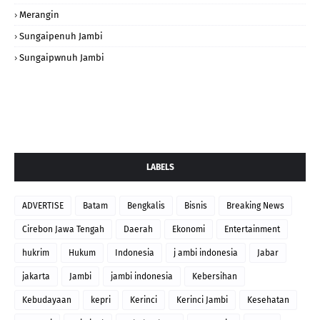
Merangin
Sungaipenuh Jambi
Sungaipwnuh Jambi
LABELS
ADVERTISE
Batam
Bengkalis
Bisnis
Breaking News
Cirebon Jawa Tengah
Daerah
Ekonomi
Entertainment
hukrim
Hukum
Indonesia
j ambi indonesia
Jabar
jakarta
Jambi
jambi indonesia
Kebersihan
Kebudayaan
kepri
Kerinci
Kerinci Jambi
Kesehatan