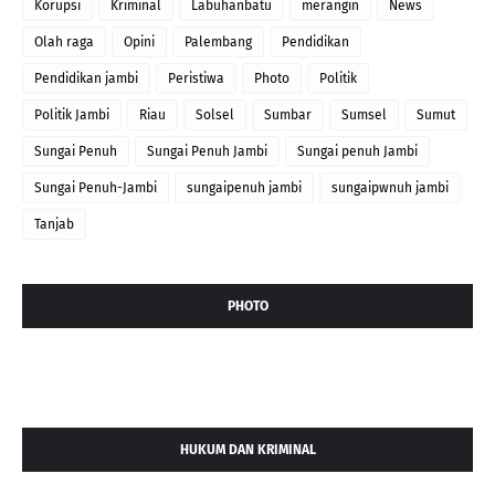
Korupsi
Kriminal
Labuhanbatu
merangin
News
Olah raga
Opini
Palembang
Pendidikan
Pendidikan jambi
Peristiwa
Photo
Politik
Politik Jambi
Riau
Solsel
Sumbar
Sumsel
Sumut
Sungai Penuh
Sungai Penuh Jambi
Sungai penuh Jambi
Sungai Penuh-Jambi
sungaipenuh jambi
sungaipwnuh jambi
Tanjab
PHOTO
HUKUM DAN KRIMINAL