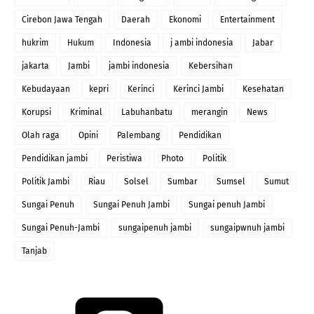
Cirebon Jawa Tengah
Daerah
Ekonomi
Entertainment
hukrim
Hukum
Indonesia
j ambi indonesia
Jabar
jakarta
Jambi
jambi indonesia
Kebersihan
Kebudayaan
kepri
Kerinci
Kerinci Jambi
Kesehatan
Korupsi
Kriminal
Labuhanbatu
merangin
News
Olah raga
Opini
Palembang
Pendidikan
Pendidikan jambi
Peristiwa
Photo
Politik
Politik Jambi
Riau
Solsel
Sumbar
Sumsel
Sumut
Sungai Penuh
Sungai Penuh Jambi
Sungai penuh Jambi
Sungai Penuh-Jambi
sungaipenuh jambi
sungaipwnuh jambi
Tanjab