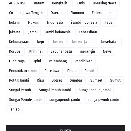
ADVERTISE
Batam
Bengkalis
Bisnis
Breaking News
Cirebon Jawa Tengah
Daerah
Ekonomi
Entertainment
hukrim
Hukum
Indonesia
j ambi indonesia
Jabar
jakarta
Jambi
jambi indonesia
Kebersihan
Kebudayaan
kepri
Kerinci
Kerinci Jambi
Kesehatan
Korupsi
Kriminal
Labuhanbatu
merangin
News
Olah raga
Opini
Palembang
Pendidikan
Pendidikan jambi
Peristiwa
Photo
Politik
Politik Jambi
Riau
Solsel
Sumbar
Sumsel
Sumut
Sungai Penuh
Sungai Penuh Jambi
Sungai penuh Jambi
Sungai Penuh-Jambi
sungaipenuh jambi
sungaipwnuh jambi
Tanjab
PHOTO