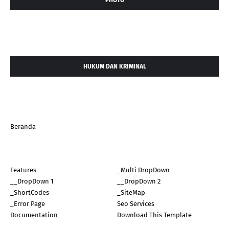
HUKUM DAN KRIMINAL
Beranda
Features
_Multi DropDown
__DropDown 1
__DropDown 2
_ShortCodes
_SiteMap
_Error Page
Seo Services
Documentation
Download This Template