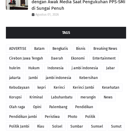
dengan Awak Media Saat Pengukuhan PPS-SMI
di Sungai Penuh
Agustus 01, 2026
TAGS
ADVERTISE
Batam
Bengkalis
Bisnis
Breaking News
Cirebon Jawa Tengah
Daerah
Ekonomi
Entertainment
hukrim
Hukum
Indonesia
j ambi indonesia
Jabar
jakarta
Jambi
jambi indonesia
Kebersihan
Kebudayaan
kepri
Kerinci
Kerinci Jambi
Kesehatan
Korupsi
Kriminal
Labuhanbatu
merangin
News
Olah raga
Opini
Palembang
Pendidikan
Pendidikan jambi
Peristiwa
Photo
Politik
Politik Jambi
Riau
Solsel
Sumbar
Sumsel
Sumut