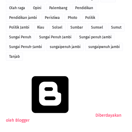
Olah raga
Opini
Palembang
Pendidikan
Pendidikan jambi
Peristiwa
Photo
Politik
Politik Jambi
Riau
Solsel
Sumbar
Sumsel
Sumut
Sungai Penuh
Sungai Penuh Jambi
Sungai penuh Jambi
Sungai Penuh-Jambi
sungaipenuh jambi
sungaipwnuh jambi
Tanjab
Diberdayakan
oleh Blogger