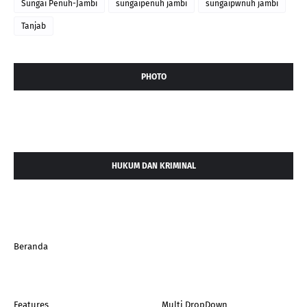
Sungai Penuh-Jambi
sungaipenuh jambi
sungaipwnuh jambi
Tanjab
PHOTO
HUKUM DAN KRIMINAL
Beranda
Features
_Multi DropDown