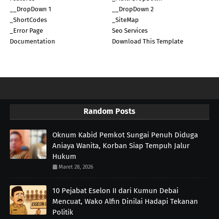
__DropDown 1
__DropDown 2
_ShortCodes
_SiteMap
_Error Page
Seo Services
Documentation
Download This Template
Random Posts
Oknum Kabid Pemkot Sungai Penuh Diduga
Aniaya Wanita, Korban Siap Tempuh Jalur
Hukum
Maret 28, 2026
10 Pejabat Eselon II dari Kumun Debai
Mencuat, Wako Alfin Dinilai Hadapi Tekanan
Politik