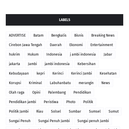
LABELS
ADVERTISE
Batam
Bengkalis
Bisnis
Breaking News
Cirebon Jawa Tengah
Daerah
Ekonomi
Entertainment
hukrim
Hukum
Indonesia
j ambi indonesia
Jabar
jakarta
Jambi
jambi indonesia
Kebersihan
Kebudayaan
kepri
Kerinci
Kerinci Jambi
Kesehatan
Korupsi
Kriminal
Labuhanbatu
merangin
News
Olah raga
Opini
Palembang
Pendidikan
Pendidikan jambi
Peristiwa
Photo
Politik
Politik Jambi
Riau
Solsel
Sumbar
Sumsel
Sumut
Sungai Penuh
Sungai Penuh Jambi
Sungai penuh Jambi