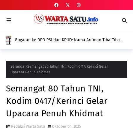
Gugatan ke DPD PSI dan KPUD: Nama Arifman Tiba-Tiba
Hilang dari SIPOL KPU, Publik Pertanyakan Penyebabnya
Beranda
Semangat 80 Tahun TNI, Kodim 0417/Kerinci Gelar
Upacara Penuh Khidmat
Semangat 80 Tahun TNI,
Kodim 0417/Kerinci Gelar
Upacara Penuh Khidmat
Redaksi Warta Satu
Oktober 04, 2025