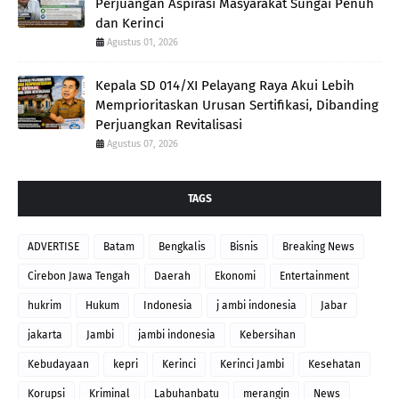
Perjuangan Aspirasi Masyarakat Sungai Penuh
dan Kerinci
Agustus 01, 2026
Kepala SD 014/XI Pelayang Raya Akui Lebih
Memprioritaskan Urusan Sertifikasi, Dibanding
Perjuangkan Revitalisasi
Agustus 07, 2026
TAGS
ADVERTISE
Batam
Bengkalis
Bisnis
Breaking News
Cirebon Jawa Tengah
Daerah
Ekonomi
Entertainment
hukrim
Hukum
Indonesia
j ambi indonesia
Jabar
jakarta
Jambi
jambi indonesia
Kebersihan
Kebudayaan
kepri
Kerinci
Kerinci Jambi
Kesehatan
Korupsi
Kriminal
Labuhanbatu
merangin
News