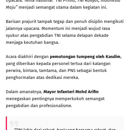
Upacara. Tema nasional
“TNI Prima, TNI Rakyat, Indonesia
Maju”
menjadi semangat utama dalam kegiatan ini.
Barisan prajurit tampak tegap dan penuh disiplin mengikuti
jalannya upacara. Momentum ini menjadi wujud rasa
syukur atas pengabdian TNI selama delapan dekade
menjaga keutuhan bangsa.
Acara diakhiri dengan
pemotongan tumpeng oleh Kasdim
,
yang diberikan kepada personel tertua dari kalangan
perwira, bintara, tamtama, dan PNS sebagai bentuk
penghormatan atas dedikasi mereka.
Dalam amanatnya,
Mayor Infanteri Mohd Arifin
menegaskan pentingnya memperkokoh semangat
pengabdian dan profesionalisme.
“TNI lahir dari rakyat, berjuang bersama rakyat, dan