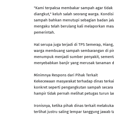
"Kami terpaksa membakar sampah agar tidak 
diangkut," keluh salah seorang warga. Kondis
sampah bahkan menutupi sebagian badan jala
mengaku telah berulang kali melaporkan masal
pemerintah.
Hal serupa juga terjadi di TPS Semerap, Hiang
warga membuang sampah sembarangan di pingg
menumpuk menjadi sumber penyakit, sementar
menyebabkan banjir yang merusak tanaman da
Minimnya Respons dari Pihak Terkait
Kekecewaan masyarakat terhadap dinas terkai
konkret seperti pengangkutan sampah secara r
hampir tidak pernah melihat petugas turun la
Ironisnya, ketika pihak dinas terkait melakuk
terlihat justru saling lempar tanggung jawab t