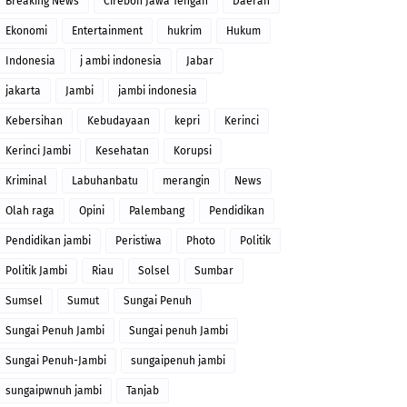
Breaking News
Cirebon Jawa Tengah
Daerah
Ekonomi
Entertainment
hukrim
Hukum
Indonesia
j ambi indonesia
Jabar
jakarta
Jambi
jambi indonesia
Kebersihan
Kebudayaan
kepri
Kerinci
Kerinci Jambi
Kesehatan
Korupsi
Kriminal
Labuhanbatu
merangin
News
Olah raga
Opini
Palembang
Pendidikan
Pendidikan jambi
Peristiwa
Photo
Politik
Politik Jambi
Riau
Solsel
Sumbar
Sumsel
Sumut
Sungai Penuh
Sungai Penuh Jambi
Sungai penuh Jambi
Sungai Penuh-Jambi
sungaipenuh jambi
sungaipwnuh jambi
Tanjab