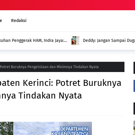
e
Redaksi
an Penggerak HAM, Indra Jaya:
Deddy: Jangan Sampai Duga
Menghadirkan Program untuk
: Potret Buruknya Pengelolaan dan Minimnya Tindakan Nyata
aten Kerinci: Potret Buruknya
mnya Tindakan Nyata