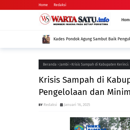
Home
Redaksi
Hom
Kades Pondok Agung Sambut Baik Pengukuh
Jadi Nilai Plus bagi Desa Kami
Beranda
Jambi
Krisis Sampah di Kabupaten Kerinci
Krisis Sampah di Kabup
Pengelolaan dan Mini
Redaksi
Januari 16, 2025